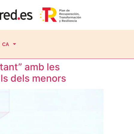
CA
stant” amb les
als dels menors