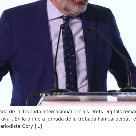
da de la Trobada Internacional per als Drets Digitals remar
’avui”. En la primera jornada de la trobada han participat r
periodista Cory […]