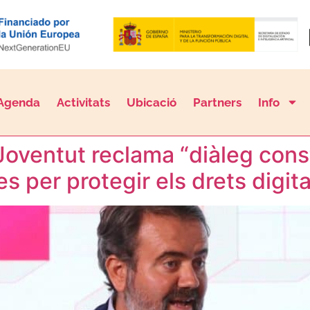
Agenda
Activitats
Ubicació
Partners
Info
e Joventut reclama “diàleg con
 per protegir els drets digit